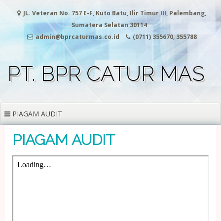
Skip
JL. Veteran No. 757 E-F, Kuto Batu, Ilir Timur III, Palembang,
to
content
Sumatera Selatan 30114
admin@bprcaturmas.co.id
(0711) 355670, 355788
PT. BPR CATUR MAS
PIAGAM AUDIT
PIAGAM AUDIT