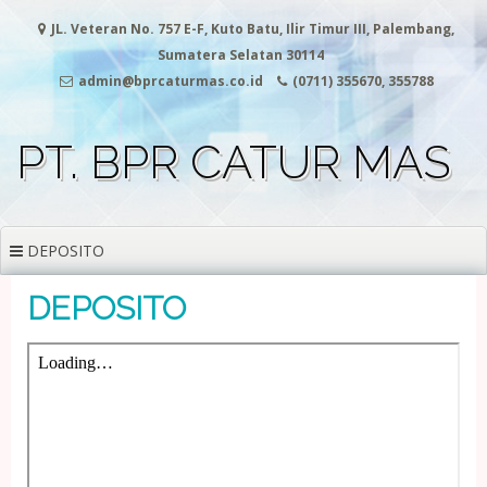
Skip
JL. Veteran No. 757 E-F, Kuto Batu, Ilir Timur III, Palembang,
to
content
Sumatera Selatan 30114
admin@bprcaturmas.co.id
(0711) 355670, 355788
PT. BPR CATUR MAS
DEPOSITO
DEPOSITO