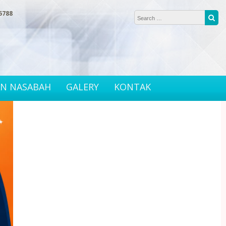
Search for:
55788
Sea
AN NASABAH
GALERY
KONTAK