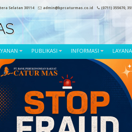
atera Selatan 30114
admin@bprcaturmas.co.id
(0711) 355670, 3
AS
AYANAN
PUBLIKASI
INFORMASI
LAYAN