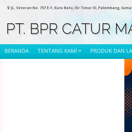
Skip
JL. Veteran No. 757 E-F, Kuto Batu, Ilir Timur III, Palembang, Sum
to
content
PT. BPR CATUR M
BERANDA
TENTANG KAMI
PRODUK DAN L