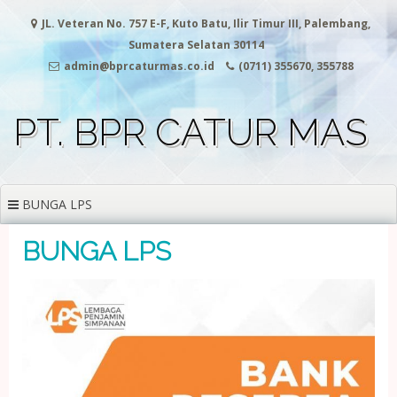
Skip
JL. Veteran No. 757 E-F, Kuto Batu, Ilir Timur III, Palembang,
to
content
Sumatera Selatan 30114
admin@bprcaturmas.co.id
(0711) 355670, 355788
PT. BPR CATUR MAS
BUNGA LPS
BUNGA LPS